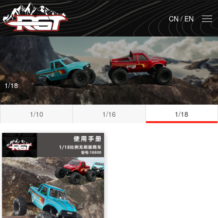
CN
/
EN
1/18
1/10
1/16
1/18