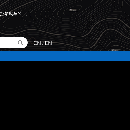
控攀爬车的工厂
CN
EN
/