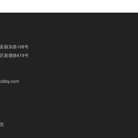
富丽东路168号
区新塘路619号
obby.com
至